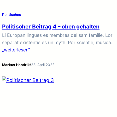
Politisches
Politischer Beitrag 4 – oben gehalten
Li Europan lingues es membres del sam familie. Lor
separat existentie es un myth. Por scientie, musica,
sport etc, litot Europa usa li sam vocabular. Li
„weiterlesen“
lingues differe solmen in li grammatica, li
pronunciation e li plu commun vocabules. Omnicos
Markus Handrik
/
22. April 2022
directe al desirabilite de un nov lingua franca: On
refusa continuar payar custosi traductores. At…