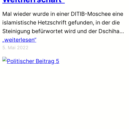
Mal wieder wurde in einer DITIB-Moschee eine
islamistische Hetzschrift gefunden, in der die
Steinigung befürwortet wird und der Dschihad
bis zur Weltherrschaft gelehrt wird. Besonders
„weiterlesen“
5. Mai 2022
brisant ist der Ort des Fundes, nämlich
ausgerechnet die Kölner Zentralmoschee, die
vor Kurzem erst wieder von sich Reden machte,
als Moschee-Vertreter, entgegen ihres
ursprünglichen Versprechens, den Muezzin-Ruf
nicht laut…