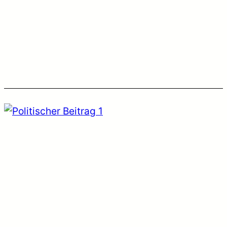
Weitsicht noch intensiver betreiben
können, unterstützen Sie uns per PayPal