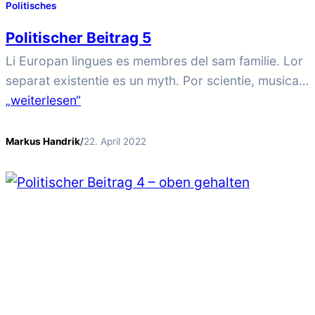
Politisches
Politischer Beitrag 5
Li Europan lingues es membres del sam familie. Lor
separat existentie es un myth. Por scientie, musica,
sport etc, litot Europa usa li sam vocabular. Li
„weiterlesen“
lingues differe solmen in li grammatica, li
pronunciation e li plu commun vocabules. Omnicos
Markus Handrik
/
22. April 2022
directe al desirabilite de un nov lingua franca: On
refusa continuar payar custosi traductores. At…