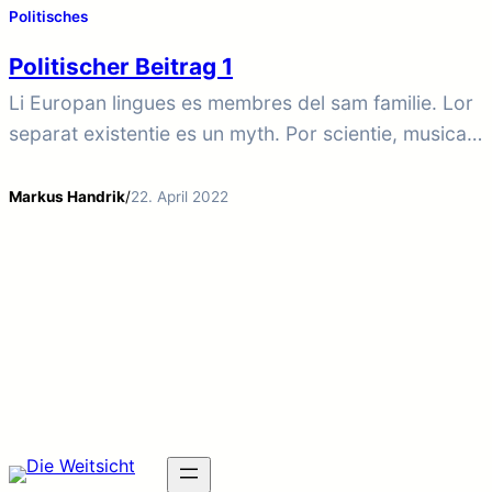
Politisches
Politischer Beitrag 1
Li Europan lingues es membres del sam familie. Lor
separat existentie es un myth. Por scientie, musica,
sport etc, litot Europa usa li sam vocabular. Li
lingues differe solmen in li grammatica, li
Markus Handrik
/
22. April 2022
pronunciation e li plu commun vocabules. Omnicos
directe al desirabilite de un nov lingua franca: On
refusa continuar payar custosi traductores. At…