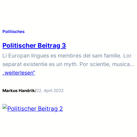
Politisches
Politischer Beitrag 3
Li Europan lingues es membres del sam familie. Lor
separat existentie es un myth. Por scientie, musica,
sport etc, litot Europa usa li sam vocabular. Li
„weiterlesen“
lingues differe solmen in li grammatica, li
pronunciation e li plu commun vocabules. Omnicos
Markus Handrik
/
22. April 2022
directe al desirabilite de un nov lingua franca: On
refusa continuar payar custosi traductores. At…