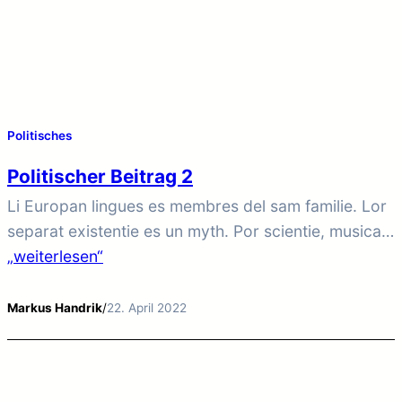
Politisches
Politischer Beitrag 2
Li Europan lingues es membres del sam familie. Lor
separat existentie es un myth. Por scientie, musica,
sport etc, litot Europa usa li sam vocabular. Li
„weiterlesen“
lingues differe solmen in li grammatica, li
pronunciation e li plu commun vocabules. Omnicos
Markus Handrik
/
22. April 2022
directe al desirabilite de un nov lingua franca: On
refusa continuar payar custosi traductores. At…
Wenn auch Sie sich wünschen, dass wir die