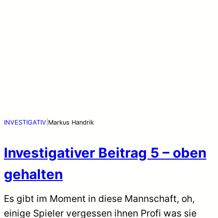
|
INVESTIGATIV
Markus Handrik
Investigativer Beitrag 5 – oben
gehalten
Es gibt im Moment in diese Mannschaft, oh,
einige Spieler vergessen ihnen Profi was sie