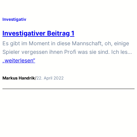
Investigativ
Investigativer Beitrag 1
Es gibt im Moment in diese Mannschaft, oh, einige
Spieler vergessen ihnen Profi was sie sind. Ich lese
nicht sehr viele Zeitungen, aber ich habe gehört
„weiterlesen“
viele Situationen. Erstens: wir haben nicht offensiv
gespielt. Es gibt keine deutsche Mannschaft spielt
Markus Handrik
/
22. April 2022
offensiv und die Name offensiv wie Bayern. Letzte
Spiel hatten wir in Platz drei Spitzen:…
Wenn auch Sie sich wünschen, dass wir die
Weitsicht noch intensiver betreiben
können, unterstützen Sie uns per PayPal