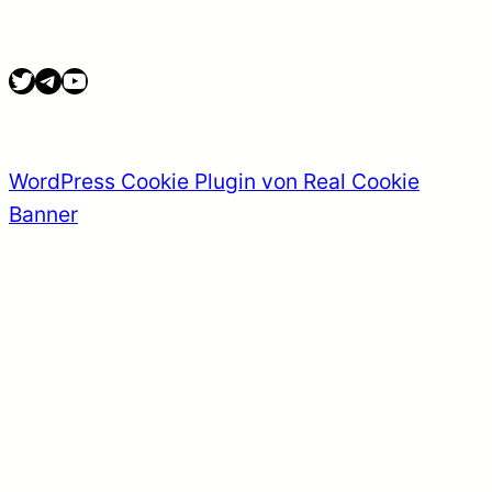
Twitter
Telegram
YouTube
WordPress Cookie Plugin von Real Cookie
Banner
Close
this
module
Unterstützen Sie uns!
Das Team der Weitsicht ist ein
Zusammenschluss aus kritischen
Journalisten. Mit Erfahrung im deutschen