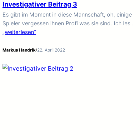
Investigativer Beitrag 3
Es gibt im Moment in diese Mannschaft, oh, einige
Spieler vergessen ihnen Profi was sie sind. Ich lese
nicht sehr viele Zeitungen, aber ich habe gehört
„weiterlesen“
viele Situationen. Erstens: wir haben nicht offensiv
gespielt. Es gibt keine deutsche Mannschaft spielt
Markus Handrik
/
22. April 2022
offensiv und die Name offensiv wie Bayern. Letzte
Spiel hatten wir in Platz drei Spitzen:…