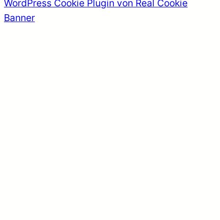
WordPress Cookie Plugin von Real Cookie
Banner
Close
this
module
Unterstützen Sie uns!
Das Team der Weitsicht ist ein
Zusammenschluss aus kritischen
Journalisten. Mit Erfahrung im deutschen
sowie im österreichischen Medien-
Mainstream sind wir zum Entschluss
gekommen, dass die Aufrichtigkeit eines
Mediums nur durch (finanzielle)
Unabhängigkeit von der aktuellen Politik
gewährleistet werden kann.